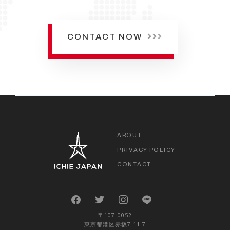
CONTACT NOW
ABOUT
PRIVACY POLICY
CONTACT
〒107-0052
東京都港区赤坂7-11-7